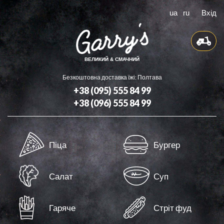
ua
ru
Вхід
ВЕЛИКИЙ & СМАЧНИЙ
Безкоштовна доставка їжі: Полтава
+38 (095) 555 84 99
+38 (096) 555 84 99
Доставка
Піца
Бургер
Бонуси
Контакти
Салат
Суп
Оферта
Гаряче
Стріт фуд