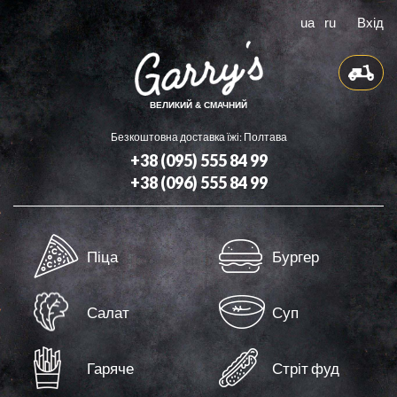
ua
ru
Вхід
ВЕЛИКИЙ & СМАЧНИЙ
Безкоштовна доставка їжі: Полтава
+38 (095) 555 84 99
+38 (096) 555 84 99
Доставка
Піца
Бургер
Бонуси
Контакти
Салат
Суп
Оферта
Гаряче
Стріт фуд