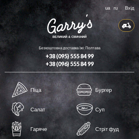
ua
ru
Вхід
ВЕЛИКИЙ & СМАЧНИЙ
Безкоштовна доставка їжі: Полтава
+38 (095) 555 84 99
+38 (096) 555 84 99
Доставка
Піца
Бургер
Бонуси
Контакти
Салат
Суп
Оферта
Гаряче
Стріт фуд