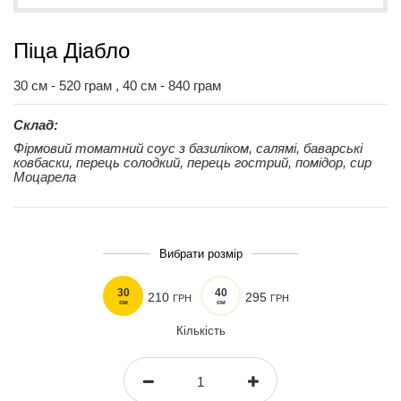
Піца Діабло
30 см - 520 грам , 40 см - 840 грам
Склад:
Фірмовий томатний соус з базиліком, салямі, баварські
ковбаски, перець солодкий, перець гострий, помідор, сир
Моцарела
Вибрати розмір
30
40
210
295
ГРН
ГРН
см
см
Кількість