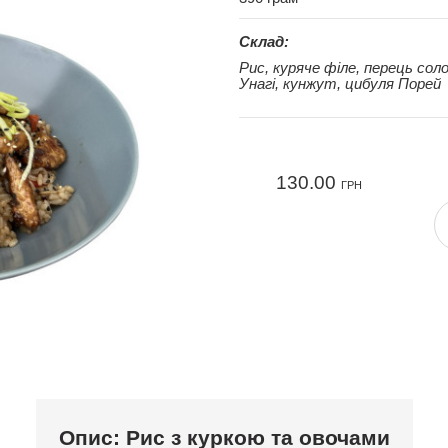
Склад:
Рис, куряче філе, перець соло
Унагі, кунжут, цибуля Порей
130.00
ГРН
Опис: Рис з куркою та овочами