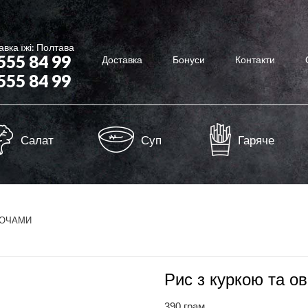
вка їжі: Полтава
 555 84 99
Доставка
Бонуси
Контакти
 555 84 99
Салат
Суп
Гаряче
ВОЧАМИ
Рис з куркою та о
390 грам