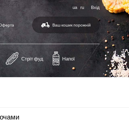
ua
ru
Вхід
Оферта
Ваш кошик порожній
Стріт фуд
Напої
вочами