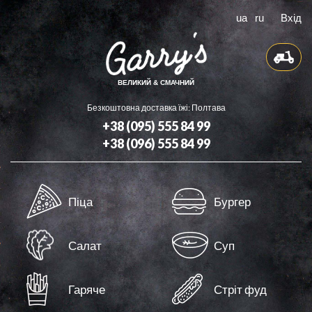
ua
ru
Вхід
ВЕЛИКИЙ & СМАЧНИЙ
Безкоштовна доставка їжі: Полтава
+38 (095) 555 84 99
+38 (096) 555 84 99
Доставка
Піца
Бургер
Бонуси
Контакти
Салат
Суп
Оферта
Гаряче
Стріт фуд