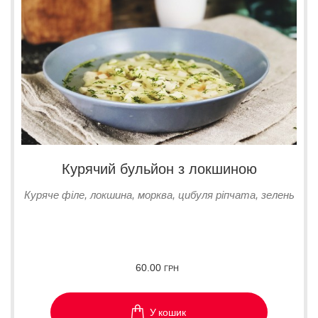
Курячий бульйон з локшиною
Куряче філе, локшина, морква, цибуля ріпчата, зелень
60.00
ГРН
У кошик