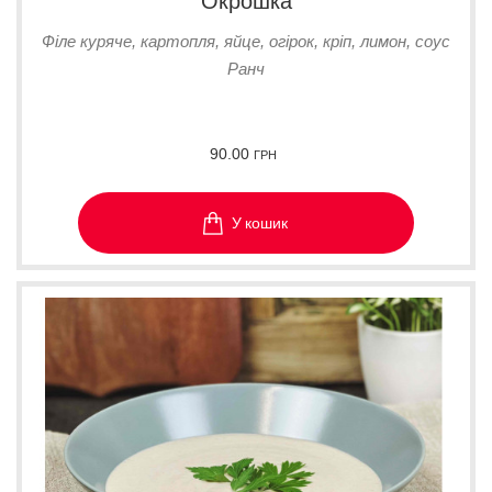
Окрошка
Філе куряче, картопля, яйце, огірок, кріп, лимон, соус
Ранч
90.00
ГРН
У кошик