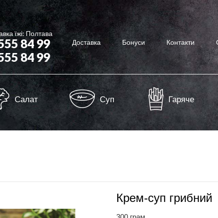
вка їжі: Полтава
 555 84 99
Доставка
Бонуси
Контакти
 555 84 99
Салат
Суп
Гаряче
Крем-суп грибний
300 грам