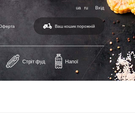
ua
ru
Вхід
Оферта
Ваш кошик порожній
Стріт фуд
Напої