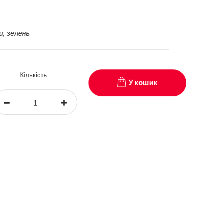
и, зелень
Кількість
У кошик