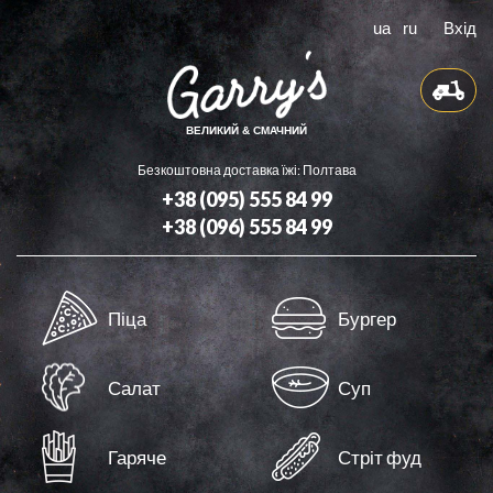
ua
ru
Вхід
ВЕЛИКИЙ & СМАЧНИЙ
Безкоштовна доставка їжі: Полтава
+38 (095) 555 84 99
+38 (096) 555 84 99
Доставка
Піца
Бургер
Бонуси
Контакти
Салат
Суп
Оферта
Гаряче
Стріт фуд