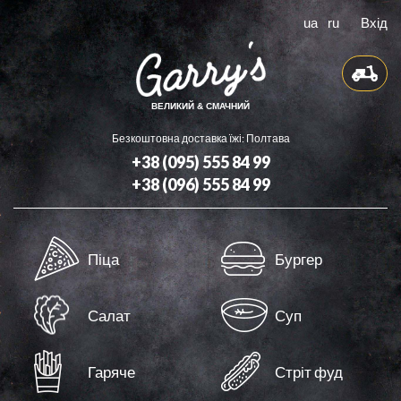
ua
ru
Вхід
ВЕЛИКИЙ & СМАЧНИЙ
Безкоштовна доставка їжі: Полтава
+38 (095) 555 84 99
+38 (096) 555 84 99
Доставка
Піца
Бургер
Бонуси
Контакти
Салат
Суп
Оферта
Гаряче
Стріт фуд