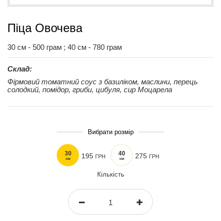
Піца Овочева
30 см - 500 грам ; 40 см - 780 грам
Склад:
Фірмовий томатний соус з базиліком, маслини, перець
солодкий, помідор, гриби, цибуля, сир Моцарела
Вибрати розмір
30
40
195
275
ГРН
ГРН
см
см
Кількість