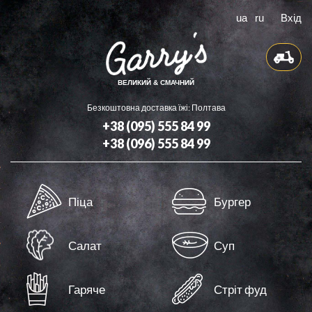
ua
ru
Вхід
ВЕЛИКИЙ & СМАЧНИЙ
Безкоштовна доставка їжі: Полтава
+38 (095) 555 84 99
+38 (096) 555 84 99
Доставка
Піца
Бургер
Бонуси
Контакти
Салат
Суп
Оферта
Гаряче
Стріт фуд